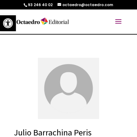
93 246 40 02
octaedro@octaedro.com
Abrir barra de herramientas
Julio Barrachina Peris