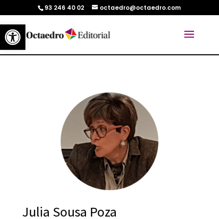
93 246 40 02
octaedro@octaedro.com
Abrir barra de herramientas
Julia Sousa Poza