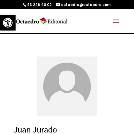
93 246 40 02
octaedro@octaedro.com
Abrir barra de herramientas
Juan Jurado