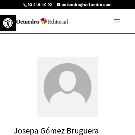
93 246 40 02
octaedro@octaedro.com
Abrir barra de herramientas
Josepa Gómez Bruguera