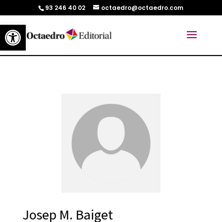
93 246 40 02
octaedro@octaedro.com
Abrir barra de herramientas
Josep M. Baiget