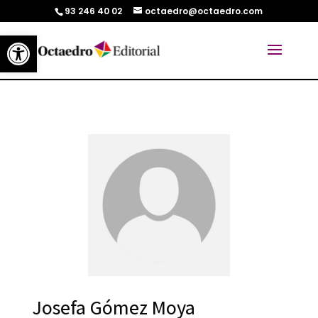
93 246 40 02
octaedro@octaedro.com
Abrir barra de herramientas
Josefa Gómez Moya