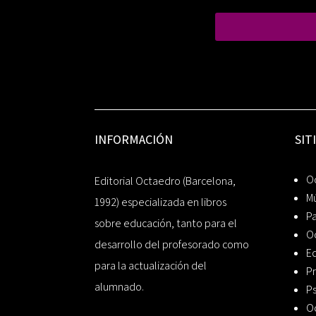
INFORMACIÓN
SIT
Oc
Editorial Octaedro (Barcelona,
Mú
1992) especializada en libros
P
sobre educación, tanto para el
O
desarrollo del profesorado como
Ed
para la actualización del
Pr
alumnado.
Ps
O