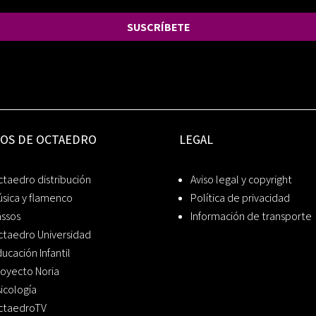
SUSCRÍBETE
IOS DE OCTAEDRO
LEGAL
taedro distribución
Aviso legal y copyright
sica y flamenco
Política de privacidad
assos
Información de transporte
ctaedro Universidad
ucación Infantil
oyecto Noria
icología
ctaedroTV