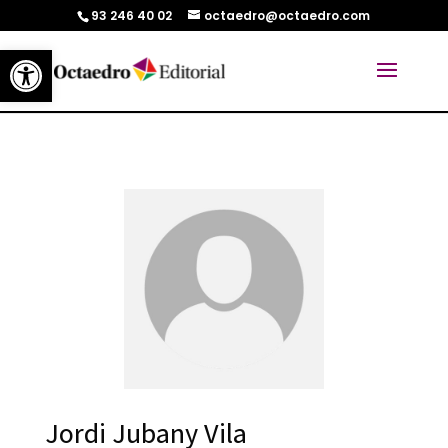
93 246 40 02
octaedro@octaedro.com
Abrir barra de herramientas
Jordi Jubany Vila