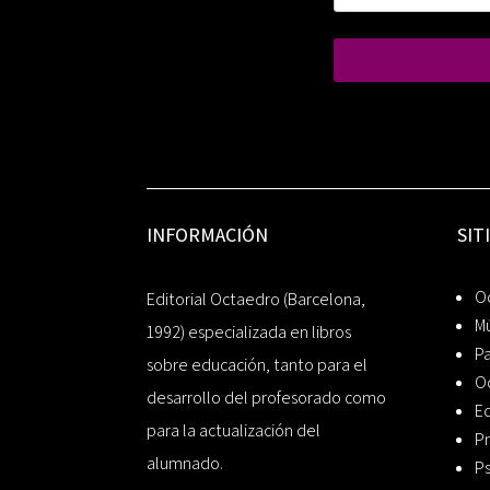
INFORMACIÓN
SIT
Oc
Editorial Octaedro (Barcelona,
Mú
1992) especializada en libros
P
sobre educación, tanto para el
O
desarrollo del profesorado como
Ed
para la actualización del
Pr
alumnado.
Ps