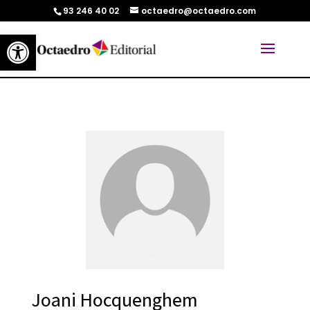
93 246 40 02
octaedro@octaedro.com
Abrir barra de herramientas
Joani Hocquenghem