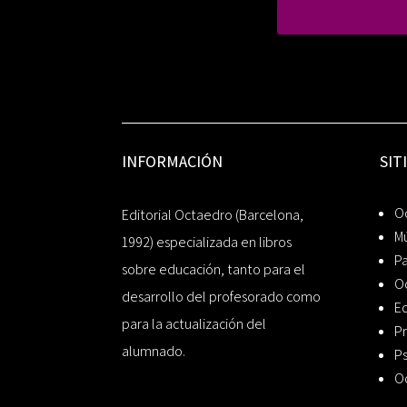
INFORMACIÓN
SIT
Oc
Editorial Octaedro (Barcelona,
Mú
1992) especializada en libros
P
sobre educación, tanto para el
O
desarrollo del profesorado como
Ed
para la actualización del
Pr
alumnado.
Ps
O