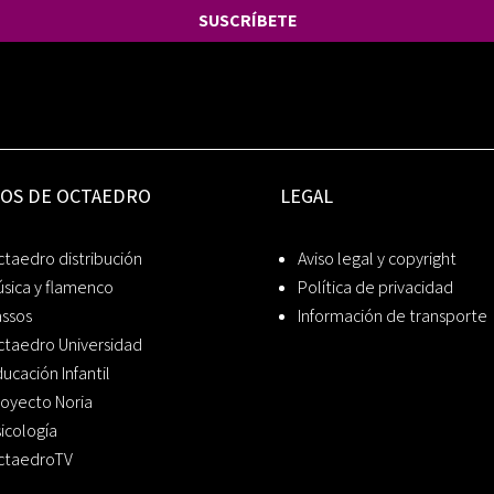
SUSCRÍBETE
IOS DE OCTAEDRO
LEGAL
taedro distribución
Aviso legal y copyright
sica y flamenco
Política de privacidad
assos
Información de transporte
ctaedro Universidad
ucación Infantil
oyecto Noria
icología
ctaedroTV