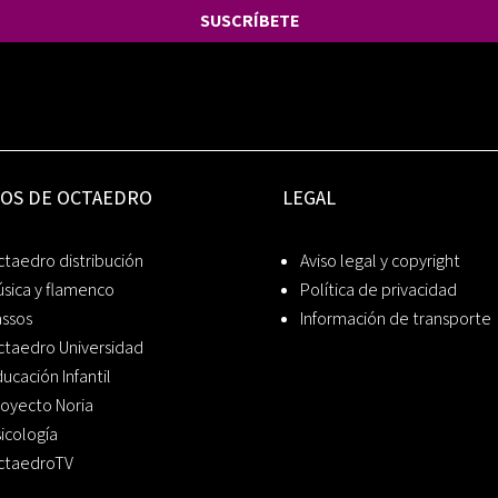
SUSCRÍBETE
IOS DE OCTAEDRO
LEGAL
taedro distribución
Aviso legal y copyright
sica y flamenco
Política de privacidad
assos
Información de transporte
ctaedro Universidad
ucación Infantil
oyecto Noria
icología
ctaedroTV