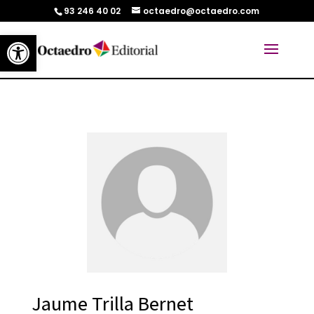
93 246 40 02
octaedro@octaedro.com
Abrir barra de herramientas
Jaume Trilla Bernet