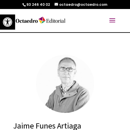
93 246 40 02
octaedro@octaedro.com
Abrir barra de herramientas
Jaime Funes Artiaga