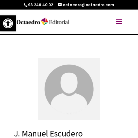
93 246 40 02
octaedro@octaedro.com
Abrir barra de herramientas
J. Manuel Escudero