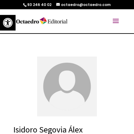
93 246 40 02
octaedro@octaedro.com
Abrir barra de herramientas
Isidoro Segovia Álex