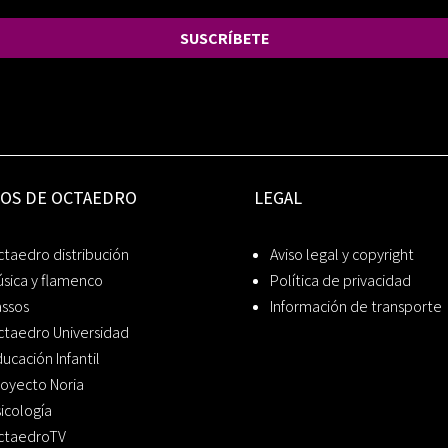
SUSCRÍBETE
IOS DE OCTAEDRO
LEGAL
taedro distribución
Aviso legal y copyright
sica y flamenco
Política de privacidad
assos
Información de transporte
ctaedro Universidad
ucación Infantil
oyecto Noria
icología
ctaedroTV