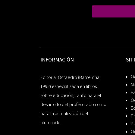
INFORMACIÓN
SIT
Oc
Editorial Octaedro (Barcelona,
Mú
1992) especializada en libros
P
sobre educación, tanto para el
O
desarrollo del profesorado como
Ed
para la actualización del
Pr
alumnado.
Ps
O