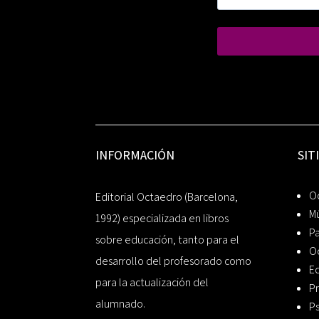
INFORMACIÓN
SIT
Oc
Editorial Octaedro (Barcelona,
Mú
1992) especializada en libros
P
sobre educación, tanto para el
O
desarrollo del profesorado como
Ed
para la actualización del
Pr
alumnado.
Ps