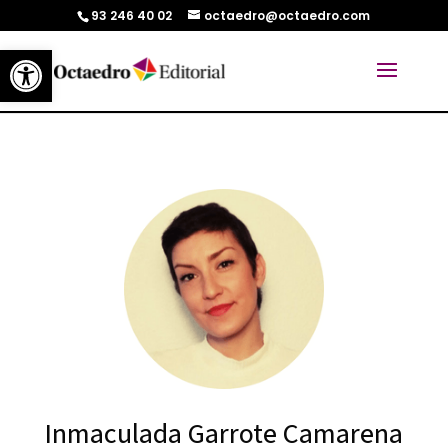
93 246 40 02
octaedro@octaedro.com
Abrir barra de herramientas
Inmaculada Garrote Camarena