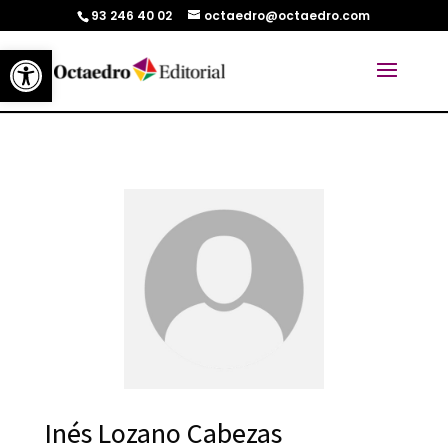
93 246 40 02
octaedro@octaedro.com
Abrir barra de herramientas
Inés Lozano Cabezas