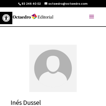
93 246 40 02
octaedro@octaedro.com
Abrir barra de herramientas
Inés Dussel