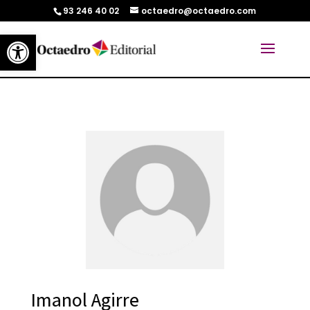
93 246 40 02
octaedro@octaedro.com
Abrir barra de herramientas
Imanol Agirre