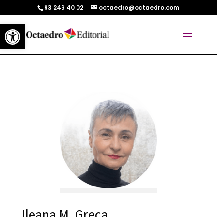
93 246 40 02
octaedro@octaedro.com
Abrir barra de herramientas
Ileana M. Greca