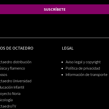
SUSCRÍBETE
IOS DE OCTAEDRO
LEGAL
taedro distribución
Aviso legal y copyright
sica y flamenco
Política de privacidad
assos
Información de transporte
ctaedro Universidad
ucación Infantil
oyecto Noria
icología
ctaedroTV