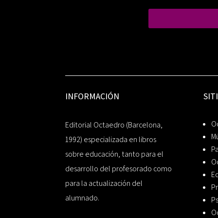
INFORMACIÓN
SIT
Oc
Editorial Octaedro (Barcelona,
Mú
1992) especializada en libros
P
sobre educación, tanto para el
O
desarrollo del profesorado como
Ed
para la actualización del
Pr
alumnado.
Ps
O