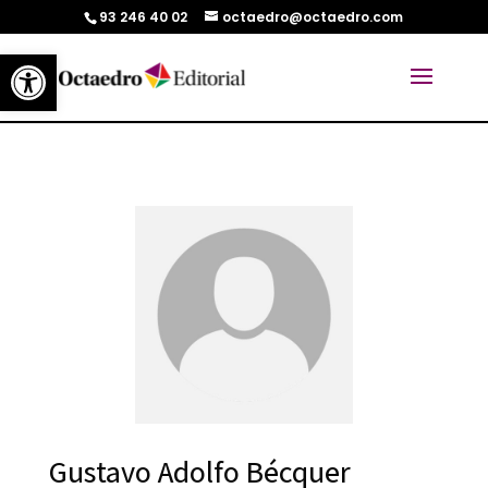
93 246 40 02
octaedro@octaedro.com
Abrir barra de herramientas
Gustavo Adolfo Bécquer