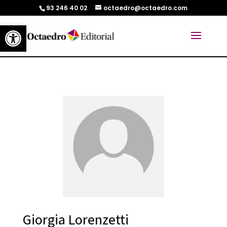
93 246 40 02
octaedro@octaedro.com
Abrir barra de herramientas
Giorgia Lorenzetti