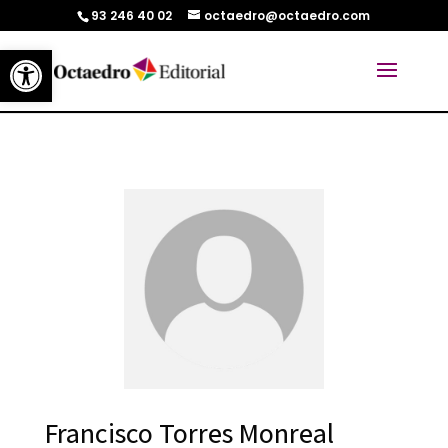
93 246 40 02
octaedro@octaedro.com
Abrir barra de herramientas
Francisco Torres Monreal