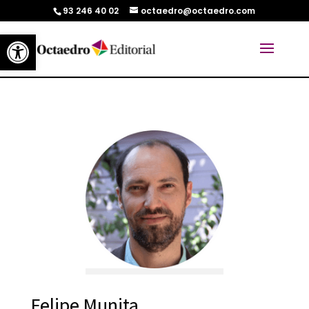
93 246 40 02
octaedro@octaedro.com
Abrir barra de herramientas
Felipe Munita