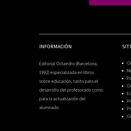
INFORMACIÓN
SIT
Oc
Editorial Octaedro (Barcelona,
Mú
1992) especializada en libros
P
sobre educación, tanto para el
O
desarrollo del profesorado como
Ed
para la actualización del
Pr
alumnado.
Ps
O