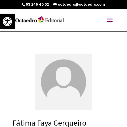
93 246 40 02
octaedro@octaedro.com
Abrir barra de herramientas
Fátima Faya Cerqueiro