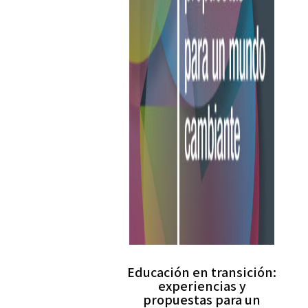
Educación en transición:
experiencias y
propuestas para un