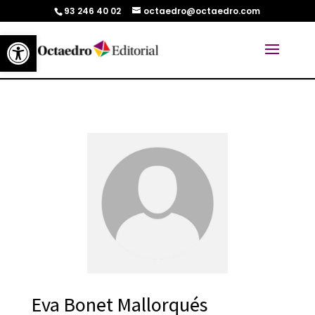
93 246 40 02
octaedro@octaedro.com
Abrir barra de herramientas
Eva Bonet Mallorqués