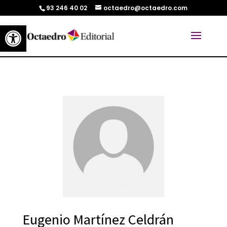
93 246 40 02
octaedro@octaedro.com
Abrir barra de herramientas
Eugenio Martínez Celdrán