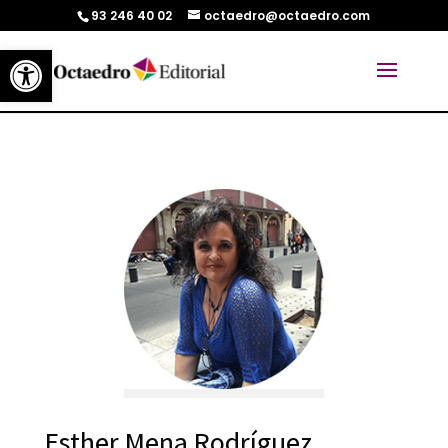
93 246 40 02
octaedro@octaedro.com
Abrir barra de herramientas
Esther Mena Rodríguez