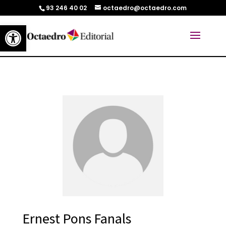
93 246 40 02
octaedro@octaedro.com
Abrir barra de herramientas
Ernest Pons Fanals