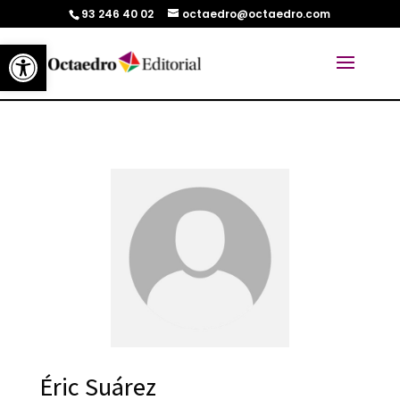
93 246 40 02
octaedro@octaedro.com
Abrir barra de herramientas
Éric Suárez