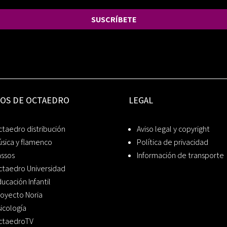
SUSCRÍBETE
IOS DE OCTAEDRO
LEGAL
taedro distribución
Aviso legal y copyright
sica y flamenco
Política de privacidad
assos
Información de transporte
ctaedro Universidad
ucación Infantil
oyecto Noria
icología
ctaedroTV