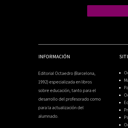
INFORMACIÓN
SIT
Oc
Editorial Octaedro (Barcelona,
Mú
1992) especializada en libros
P
sobre educación, tanto para el
O
desarrollo del profesorado como
Ed
para la actualización del
Pr
alumnado.
Ps
O