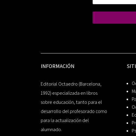
INFORMACIÓN
SIT
Oc
Editorial Octaedro (Barcelona,
Mú
1992) especializada en libros
P
sobre educación, tanto para el
O
desarrollo del profesorado como
Ed
para la actualización del
Pr
alumnado.
Ps