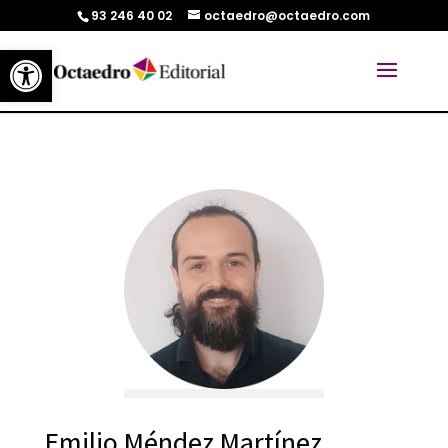
93 246 40 02
octaedro@octaedro.com
Abrir barra de herramientas
Emilio Méndez Martínez