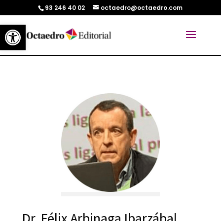
93 246 40 02
octaedro@octaedro.com
Abrir barra de herramientas
Dr. Félix Arbinaga Ibarzábal