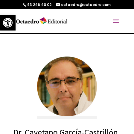
93 246 40 02
octaedro@octaedro.com
Abrir barra de herramientas
Dr. Cayetano García-Castrillón