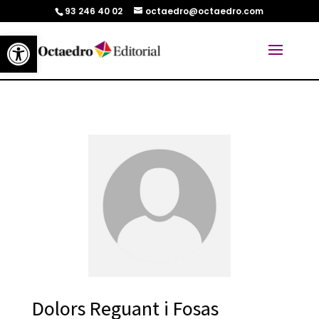
93 246 40 02
octaedro@octaedro.com
Abrir barra de herramientas
Dolors Reguant i Fosas