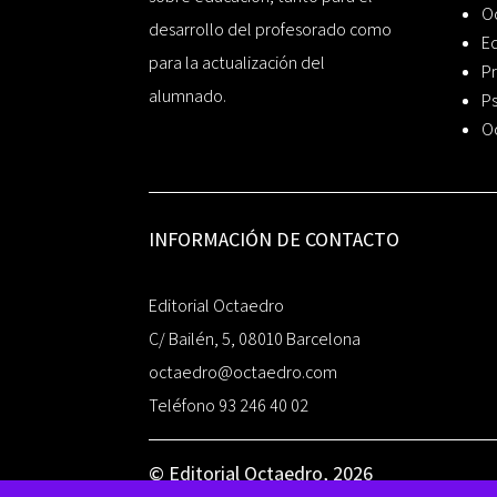
O
desarrollo del profesorado como
Ed
para la actualización del
Pr
alumnado.
Ps
O
INFORMACIÓN DE CONTACTO
Editorial Octaedro
C/ Bailén, 5, 08010 Barcelona
octaedro@octaedro.com
Teléfono 93 246 40 02
© Editorial Octaedro, 2026