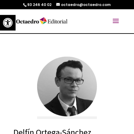
93 246 40 02
octaedro@octaedro.com
Abrir barra de herramientas
Delfín Ortega-Sánchez