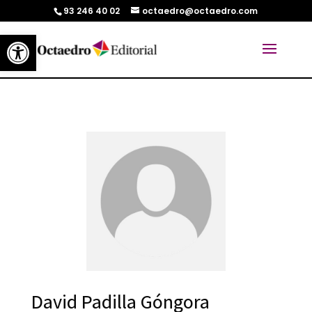
93 246 40 02
octaedro@octaedro.com
Abrir barra de herramientas
David Padilla Góngora