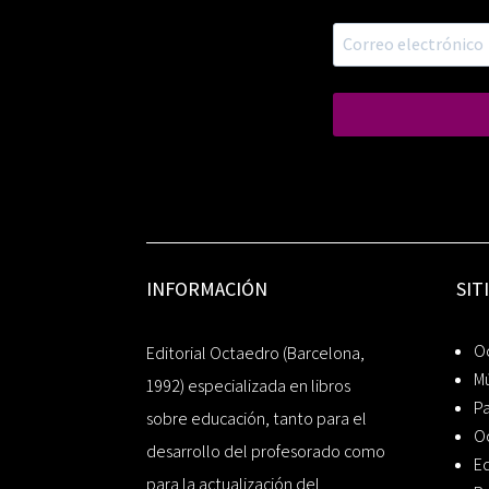
INFORMACIÓN
SIT
Oc
Editorial Octaedro (Barcelona,
Mú
1992) especializada en libros
P
sobre educación, tanto para el
O
desarrollo del profesorado como
Ed
para la actualización del