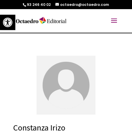
93 246 40 02
octaedro@octaedro.com
Abrir barra de herramientas
Constanza Irizo