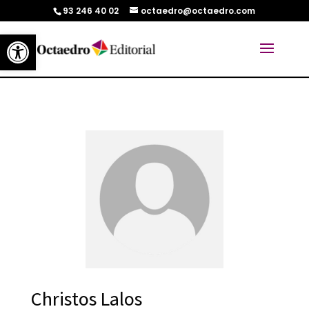
93 246 40 02
octaedro@octaedro.com
Abrir barra de herramientas
Christos Lalos