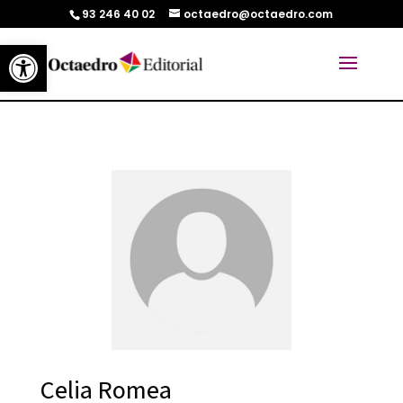
93 246 40 02
octaedro@octaedro.com
Abrir barra de herramientas
Celia Romea