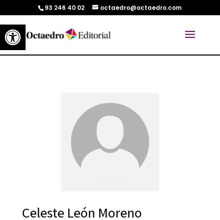
93 246 40 02
octaedro@octaedro.com
Abrir barra de herramientas
Celeste León Moreno